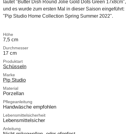
lautet "Butter Dish Round Jolie Gold Dots Green 17x8cm",
und es wurde zum ersten Mal in dieser Saison eingeführt:
"Pip Studio Home Collection Spring Summer 2022".
Höhe
7,5 cm
Durchmesser
17 cm
Produktart
Schüsseln
Marke
Pip Studio
Material
Porzellan
Pflegeanleitung
Handwäsche empfohlen
Lebensmittelsicherheit
Lebensmittelsicher
Anleitung
Nicht mikrowellen- oder ofenfest