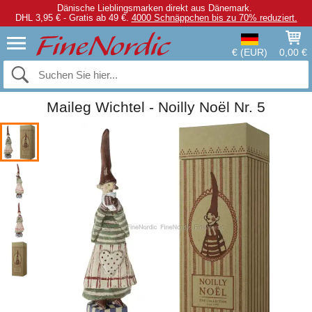
Dänische Lieblingsmarken direkt aus Dänemark.
DHL 3,95 € - Gratis ab 49 €.
4000 Schnäppchen bis zu 70% reduziert.
€ (EUR)
0,00 €
Maileg Wichtel - Noilly Noël Nr. 5