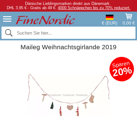
Dänische Lieblingsmarken direkt aus Dänemark.
DHL 3,95 € - Gratis ab 49 €.
4000 Schnäppchen bis zu 70% reduziert.
€ (EUR)
0,00 €
Maileg Weihnachtsgirlande 2019
Sparen
20%