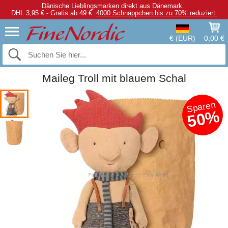
Dänische Lieblingsmarken direkt aus Dänemark.
DHL 3,95 € - Gratis ab 49 €.
4000 Schnäppchen bis zu 70% reduziert.
€ (EUR)
0,00 €
Maileg Troll mit blauem Schal
Sparen
50%