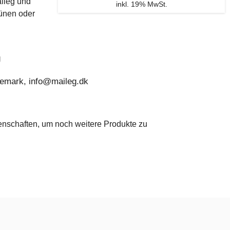
aileg und
inkl. 19% MwSt.
ünen oder
g
nemark, info@maileg.dk
genschaften, um noch weitere Produkte zu