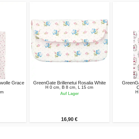
wolle Grace
GreenGate Brillenetui Rosalia White
GreenGa
H 0 cm, B 8 cm, L 15 cm
C
cm
H
Auf Lager
16,90 €