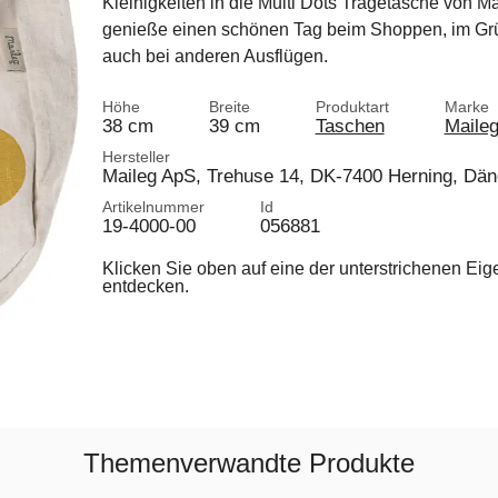
Kleinigkeiten in die Multi Dots Tragetasche von M
genieße einen schönen Tag beim Shoppen, im Gr
auch bei anderen Ausflügen.
Höhe
Breite
Produktart
Marke
38 cm
39 cm
Taschen
Maile
Hersteller
Maileg ApS, Trehuse 14, DK-7400 Herning, Dä
Artikelnummer
Id
19-4000-00
056881
Klicken Sie oben auf eine der unterstrichenen Ei
entdecken.
Themenverwandte Produkte