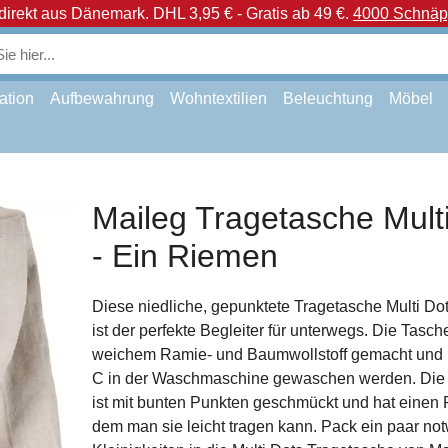
direkt aus Dänemark.
DHL 3,95 € - Gratis ab 49 €.
4000 Schnäpp
ation
Aufbewahrung
Wohntextilien
Beleuchtung
Möbel
Maileg Tragetasche Mult
- Ein Riemen
Diese niedliche, gepunktete Tragetasche Multi Do
ist der perfekte Begleiter für unterwegs. Die Tasche
weichem Ramie- und Baumwollstoff gemacht und 
C in der Waschmaschine gewaschen werden. Die 
ist mit bunten Punkten geschmückt und hat einen 
dem man sie leicht tragen kann. Pack ein paar no