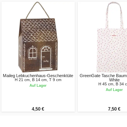
Maileg Lebkuchenhaus-Geschenktüte
GreenGate Tasche Baum
H 21 cm, B 14 cm, T 9 cm
White
H 45 cm, B 34 
Auf Lager
Auf Lager
4,50 €
7,50 €