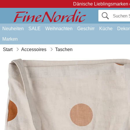
Dänische Lieblingsmarken 
Neuheiten
SALE
Weihnachten
Geschirr
Küche
Dekor
Marken
Start
Accessoires
Taschen