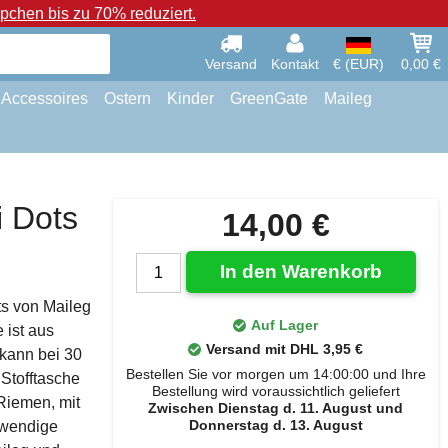
chen bis zu 70% reduziert.
Versand
Kontakt
€ (EUR)
0,00 €
Accessoires
Ostern
Kinder
GreenGate
Maileg
i Dots
14,00 €
In den Warenkorb
ts von Maileg
Auf Lager
 ist aus
Versand mit DHL 3,95 €
kann bei 30
Bestellen Sie vor morgen um 14:00:00 und Ihre
Stofftasche
Bestellung wird voraussichtlich geliefert
Riemen, mit
Zwischen Dienstag d. 11. August und
Donnerstag d. 13. August
twendige