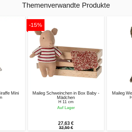
Themenverwandte Produkte
-15%
raffe Mini
Maileg Schweinchen in Box Baby -
Maileg We
cm
Mädchen
H
H 11 cm
Auf Lager
27,63 €
32,50 €