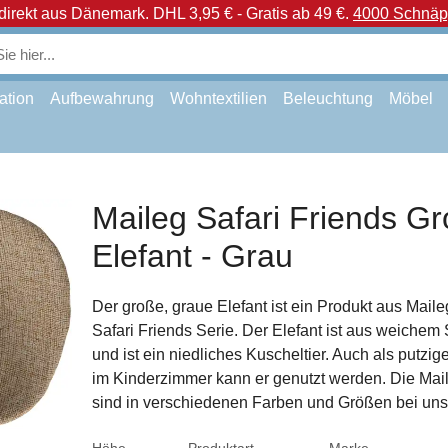
direkt aus Dänemark.
DHL 3,95 € - Gratis ab 49 €.
4000 Schnäpp
ation
Aufbewahrung
Wohntextilien
Beleuchtung
Möbel
Maileg Safari Friends G
Elefant - Grau
Der große, graue Elefant ist ein Produkt aus Maile
Safari Friends Serie. Der Elefant ist aus weichem 
und ist ein niedliches Kuscheltier. Auch als putzig
im Kinderzimmer kann er genutzt werden. Die Mai
sind in verschiedenen Farben und Größen bei uns