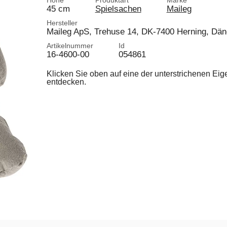
Höhe
Produktart
Marke
45 cm
Spielsachen
Maileg
Hersteller
Maileg ApS, Trehuse 14, DK-7400 Herning, Dä
Artikelnummer
Id
16-4600-00
054861
Klicken Sie oben auf eine der unterstrichenen Ei
entdecken.