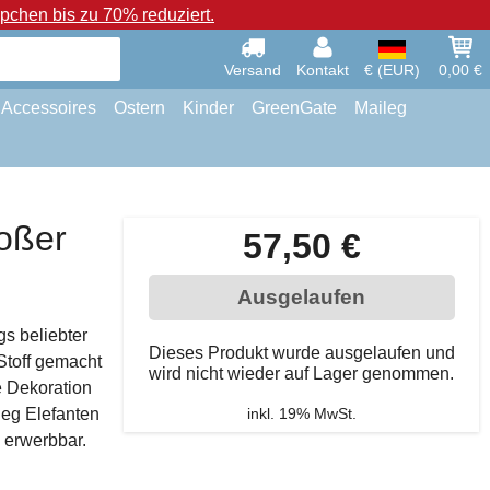
chen bis zu 70% reduziert.
Versand
Kontakt
€ (EUR)
0,00 €
Accessoires
Ostern
Kinder
GreenGate
Maileg
roßer
57,50 €
Ausgelaufen
gs beliebter
Dieses Produkt wurde ausgelaufen und
Stoff gemacht
wird nicht wieder auf Lager genommen.
e Dekoration
leg Elefanten
inkl. 19% MwSt.
 erwerbbar.