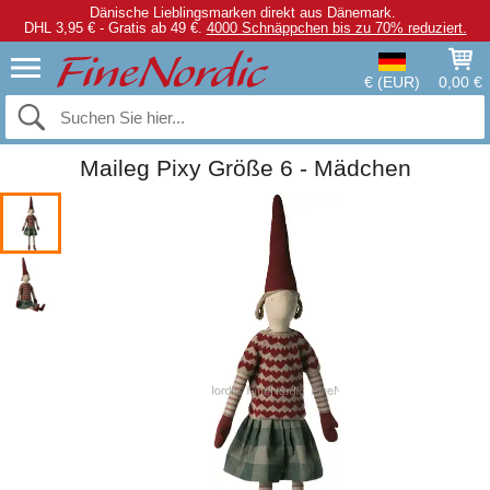
Dänische Lieblingsmarken direkt aus Dänemark.
DHL 3,95 € - Gratis ab 49 €.
4000 Schnäppchen bis zu 70% reduziert.
€ (EUR)
0,00 €
Maileg Pixy Größe 6 - Mädchen