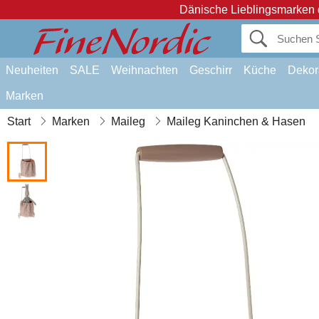
Dänische Lieblingsmarken 
Neuheiten
SALE
Weihnachten
Geschirr
Küche
Dekor
Marken
Start
Marken
Maileg
Maileg Kaninchen & Hasen