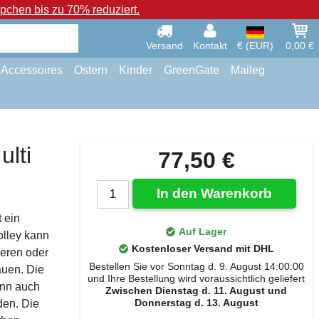
chen bis zu 70% reduziert.
Versand
Kontakt
€ (EUR)
0,00 €
Accessoires
Ostern
Kinder
GreenGate
Maileg
ulti
77,50 €
In den Warenkorb
 ein
Auf Lager
olley kann
Kostenloser Versand mit DHL
eren oder
Bestellen Sie vor Sonntag d. 9. August 14:00:00
auen. Die
und Ihre Bestellung wird voraussichtlich geliefert
ann auch
Zwischen Dienstag d. 11. August und
Donnerstag d. 13. August
en. Die