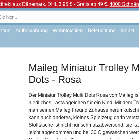
direkt aus Dänemark.
DHL 3,95 € - Gratis ab 49 €.
4000 Schnäpp
ation
Aufbewahrung
Wohntextilien
Beleuchtung
Möbel
Maileg Miniatur Trolley M
Dots - Rosa
Der Miniatur Trolley Multi Dots Rosa von Maileg ist
niedliches Lastwägelchen für ein Kind. Mit dem Tr
man seinen Maileg Freund Zuhause herumkutschi
kann auch anderes, kleines Spielzeug darin verst
Stofftasche ist nicht nur schmutzabweisend, sie k
leicht abgenommen und bei 30 C gewaschen werd