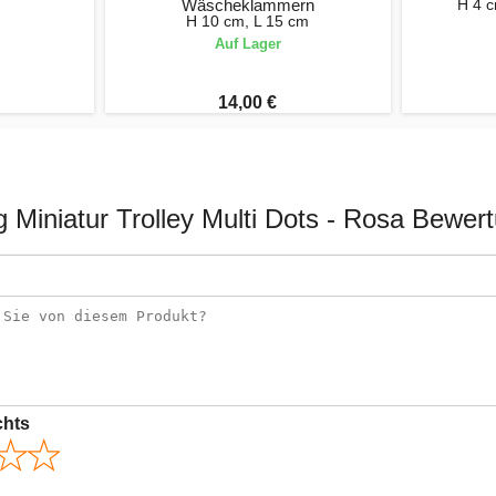
Wäscheklammern
H 4 c
H 10 cm, L 15 cm
Auf Lager
14,00 €
g Miniatur Trolley Multi Dots - Rosa Bewer
chts