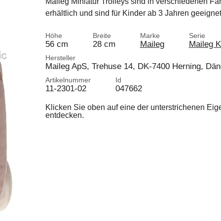
Maileg Miniatur Trolleys sind in verschiedenen Fa
erhältlich und sind für Kinder ab 3 Jahren geeignet
Höhe
Breite
Marke
Serie
56 cm
28 cm
Maileg
Maileg 
Hersteller
Maileg ApS, Trehuse 14, DK-7400 Herning, Dä
Artikelnummer
Id
11-2301-02
047662
Klicken Sie oben auf eine der unterstrichenen Ei
entdecken.