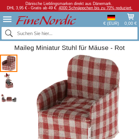
Dänische Lieblingsmarken direkt aus Dänemark.
DHL 3,95 € - Gratis ab 49 €.
4000 Schnäppchen bis zu 70% reduziert.
€ (EUR)
0,00 €
Maileg Miniatur Stuhl für Mäuse - Rot