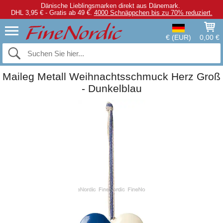
Dänische Lieblingsmarken direkt aus Dänemark.
DHL 3,95 € - Gratis ab 49 €.
4000 Schnäppchen bis zu 70% reduziert.
€ (EUR)
0,00 €
Maileg Metall Weihnachtsschmuck Herz Groß
- Dunkelblau