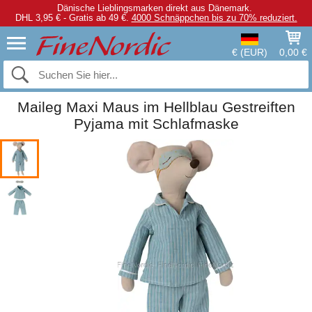
Dänische Lieblingsmarken direkt aus Dänemark.
DHL 3,95 € - Gratis ab 49 €.
4000 Schnäppchen bis zu 70% reduziert.
€ (EUR)
0,00 €
Maileg Maxi Maus im Hellblau Gestreiften
Pyjama mit Schlafmaske