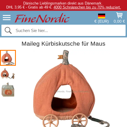
Dänische Lieblingsmarken direkt aus Dänemark.
DHL 3,95 € - Gratis ab 49 €.
4000 Schnäppchen bis zu 70% reduziert.
€ (EUR)
0,00 €
Maileg Kürbiskutsche für Maus