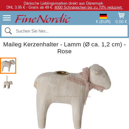
Dänische Lieblingsmarken direkt aus Dänemark.
DHL 3,95 € - Gratis ab 49 €.
4000 Schnäppchen bis zu 70% reduziert.
€ (EUR)
0,00 €
Maileg Kerzenhalter - Lamm (Ø ca. 1,2 cm) -
Rose