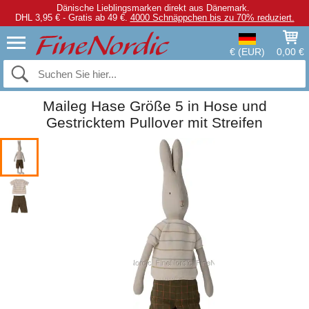
Dänische Lieblingsmarken direkt aus Dänemark.
DHL 3,95 € - Gratis ab 49 €.
4000 Schnäppchen bis zu 70% reduziert.
€ (EUR)
0,00 €
Maileg Hase Größe 5 in Hose und
Gestricktem Pullover mit Streifen