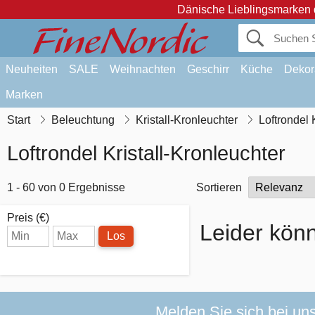
Dänische Lieblingsmarken 
Neuheiten
SALE
Weihnachten
Geschirr
Küche
Dekor
Marken
Start
Beleuchtung
Kristall-Kronleuchter
Loftrondel 
Loftrondel Kristall-Kronleuchter
1 - 60 von 0 Ergebnisse
Sortieren
Preis (€)
Leider könn
Los
Melden Sie sich bei un