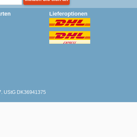
rten
Lieferoptionen
227. UStG DK36941375