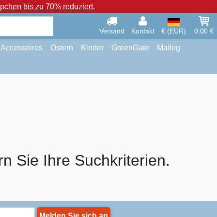
chen bis zu 70% reduziert.
Versand
Kontakt
€ (EUR)
0,00 €
Accessoires
Ostern
Kinder
GreenGate
Maileg
rn Sie Ihre Suchkriterien.
Melden Sie sich an