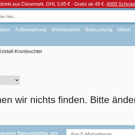
direkt aus Dänemark.
DHL 3,95 € - Gratis ab 49 €.
4000 Schnäpp
ation
Aufbewahrung
Wohntextilien
Beleuchtung
Möbel
Kristall-Kronleuchter
en wir nichts finden. Bitte ände
serem Newsletter an