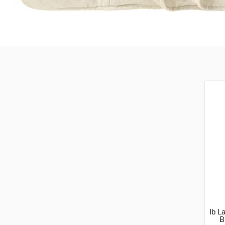
Ib L
B