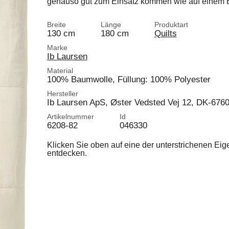
genauso gut zum Einsatz kommen wie auf einem B
Breite
Länge
Produktart
130 cm
180 cm
Quilts
Marke
Ib Laursen
Material
100% Baumwolle, Füllung: 100% Polyester
Hersteller
Ib Laursen ApS, Øster Vedsted Vej 12, DK-676
Artikelnummer
Id
6208-82
046330
Klicken Sie oben auf eine der unterstrichenen Ei
entdecken.