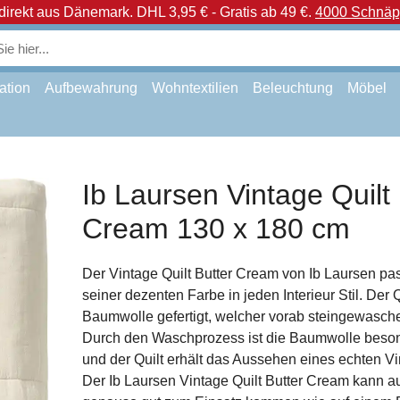
direkt aus Dänemark.
DHL 3,95 € - Gratis ab 49 €.
4000 Schnäpp
ation
Aufbewahrung
Wohntextilien
Beleuchtung
Möbel
Ib Laursen Vintage Quilt 
Cream 130 x 180 cm
Der Vintage Quilt Butter Cream von Ib Laursen pa
seiner dezenten Farbe in jeden Interieur Stil. Der Q
Baumwolle gefertigt, welcher vorab steingewasch
Durch den Waschprozess ist die Baumwolle beso
und der Quilt erhält das Aussehen eines echten Vi
Der Ib Laursen Vintage Quilt Butter Cream kann a