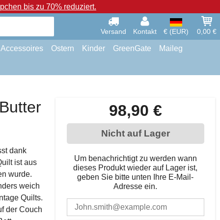
chen bis zu 70% reduziert.
Versand
Kontakt
€ (EUR)
0,00 €
Accessoires
Ostern
Kinder
GreenGate
Maileg
Butter
98,90 €
Nicht auf Lager
sst dank
Um benachrichtigt zu werden wann
uilt ist aus
dieses Produkt wieder auf Lager ist,
en wurde.
geben Sie bitte unten Ihre E-Mail-
nders weich
Adresse ein.
ntage Quilts.
uf der Couch