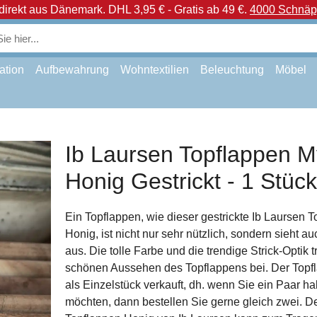
direkt aus Dänemark.
DHL 3,95 € - Gratis ab 49 €.
4000 Schnäpp
ation
Aufbewahrung
Wohntextilien
Beleuchtung
Möbel
Ib Laursen Topflappen M
Honig Gestrickt - 1 Stück
Ein Topflappen, wie dieser gestrickte Ib Laursen 
Honig, ist nicht nur sehr nützlich, sondern sieht auc
aus. Die tolle Farbe und die trendige Strick-Optik
schönen Aussehen des Topflappens bei. Der Topf
als Einzelstück verkauft, dh. wenn Sie ein Paar h
möchten, dann bestellen Sie gerne gleich zwei. D