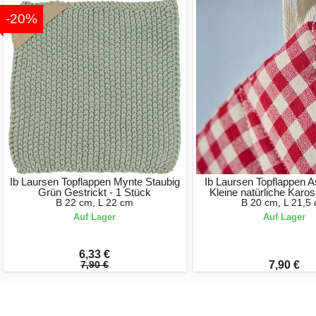
-20%
Ib Laursen Topflappen Mynte Staubig
Ib Laursen Topflappen A
Grün Gestrickt - 1 Stück
Kleine natürliche Karos
B 22 cm, L 22 cm
B 20 cm, L 21,5
Auf Lager
Auf Lager
6,33 €
7,90 €
7,90 €