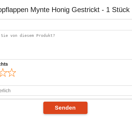
opflappen Mynte Honig Gestrickt - 1 Stüc
chts
Senden