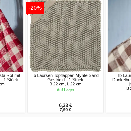
-20%
sta Rot mit
Ib Laursen Topflappen Mynte Sand
Ib Lau
 - 1 Stück
Gestrickt - 1 Stück
Dunkelbra
 cm
B 22 cm, L 22 cm
B 
Auf Lager
6,33 €
7,90 €