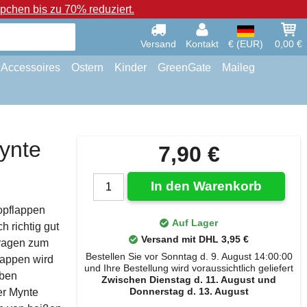
chen bis zu 70% reduziert.
Versand
Kontakt
€ (EUR)
0,00 €
Accessoires
Ostern
Kinder
GreenGate
Maileg
ynte
7,90 €
In den Warenkorb
Topflappen
Auf Lager
h richtig gut
Versand mit DHL 3,95 €
 tragen zum
Bestellen Sie vor Sonntag d. 9. August 14:00:00
lappen wird
und Ihre Bestellung wird voraussichtlich geliefert
aben
Zwischen Dienstag d. 11. August und
Donnerstag d. 13. August
er Mynte