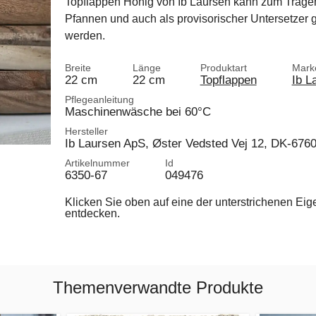
Topflappen Honig von Ib Laursen kann zum Trage
Pfannen und auch als provisorischer Untersetzer 
werden.
Breite
Länge
Produktart
Mark
22 cm
22 cm
Topflappen
Ib L
Pflegeanleitung
Maschinenwäsche bei 60°C
Hersteller
Ib Laursen ApS, Øster Vedsted Vej 12, DK-676
Artikelnummer
Id
6350-67
049476
Klicken Sie oben auf eine der unterstrichenen Ei
entdecken.
Themenverwandte Produkte