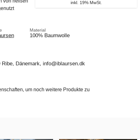
n von heißen
inkl. 19% MwSt.
genutzt
e
Material
aursen
100% Baumwolle
0 Ribe, Dänemark, info@iblaursen.dk
genschaften, um noch weitere Produkte zu