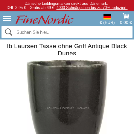
Dänische Lieblingsmarken direkt aus Dänemark.
DHL 3,95 € - Gratis ab 49 €.
4000 Schnäppchen bis zu 70% reduziert.
€ (EUR)
0,00 €
Ib Laursen Tasse ohne Griff Antique Black
Dunes