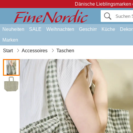
Dänische Lieblingsmarken 
Neuheiten
SALE
Weihnachten
Geschirr
Küche
Dekor
Marken
Start
Accessoires
Taschen