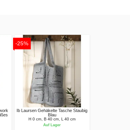
-25%
work
Ib Laursen Gehäkelte Tasche Staubig
ißes
Blau
H 0 cm, B 40 cm, L 40 cm
Auf Lager