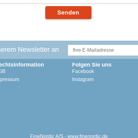
Senden
serem Newsletter an
echtsinformation
Folgen Sie uns
GB
Facebook
mpressum
Instagram
FineNordic A/S - www.finenordic.de