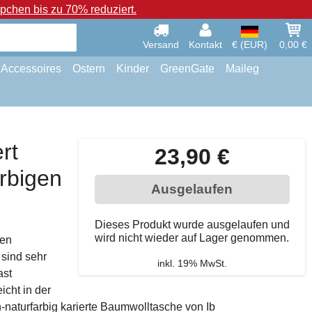
chen bis zu 70% reduziert.
Versand
Kontakt
€ (EUR)
0,00 €
Accessoires
Ostern
Kinder
GreenGate
Maileg
rt
23,90 €
rbigen
Ausgelaufen
Dieses Produkt wurde ausgelaufen und
wird nicht wieder auf Lager genommen.
nen
sind sehr
inkl. 19% MwSt.
ast
cht in der
-naturfarbig karierte Baumwolltasche von Ib