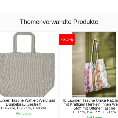
Themenverwandte Produkte
-30%
aursen Tasche Wattiert Weiß und
Ib Laursen Tasche Unika Patch
Dunkelgrau Gestreift
mit Kräftigen Henkeln Innen We
H 45 cm, B 25 cm, L 40 cm
Stoff mit Offener Tasche
H 0 cm, B 45 cm, L 50 cm
Auf Lager
Auf Lager