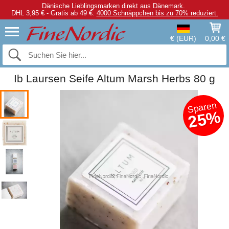
Dänische Lieblingsmarken direkt aus Dänemark.
DHL 3,95 € - Gratis ab 49 €.
4000 Schnäppchen bis zu 70% reduziert.
€ (EUR)
0,00 €
Ib Laursen Seife Altum Marsh Herbs 80 g
Sparen
25%