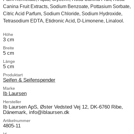
Canina Fruit Extracts, Sodium Benzoate, Pottasium Sorbate,
Citric Acid Parfum, Sodium Chloride, Sodium Hydroxide,
Tetrasodium EDTA, Etidronic Acid, D-Limonene, Linalool.
Höhe
3 cm
Breite
5 cm
Länge
5 cm
Produktart
Seifen & Seifenspender
Marke
Ib Laursen
Hersteller
Ib Laursen ApS, Øster Vedsted Vej 12, DK-6760 Ribe,
Dänemark, info@iblaursen.dk
Artikelnummer
4805-11
Id