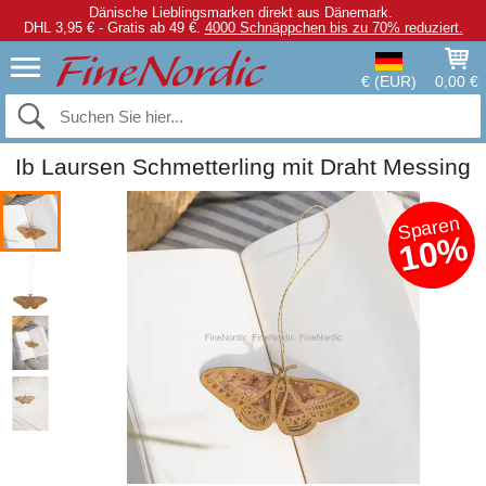
Dänische Lieblingsmarken direkt aus Dänemark.
DHL 3,95 € - Gratis ab 49 €.
4000 Schnäppchen bis zu 70% reduziert.
€ (EUR)
0,00 €
Ib Laursen Schmetterling mit Draht Messing
Sparen
10%