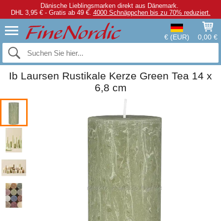
Dänische Lieblingsmarken direkt aus Dänemark.
DHL 3,95 € - Gratis ab 49 €.
4000 Schnäppchen bis zu 70% reduziert.
€ (EUR)
0,00 €
Ib Laursen Rustikale Kerze Green Tea 14 x
6,8 cm