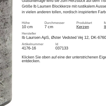
Glasunterlage wird sie zum Herzstück auf dem Tis
Größe Ib Laursen Blockkerze mit rustikalem Ausse
in vielen anderen tollen, nordisch inspirierten Far
Höhe
Durchmesser
Produktart
M
10 cm
7 cm
Kerzen
I
Hersteller
Ib Laursen ApS, Øster Vedsted Vej 12, DK-676
Artikelnummer
Id
4176-16
037133
Klicken Sie oben auf eine der unterstrichenen Ei
entdecken.