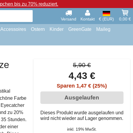
chen bis zu 70% reduziert.
Versand
Kontakt
€ (EUR)
0,00 €
Accessoires
Ostern
Kinder
GreenGate
Maileg
rze
5,90 €
4,43 €
Sparen 1,47 € (25%)
tikal
Ausgelaufen
schöne Farbe
 Eyecatcher
 und zu 20%
Dieses Produkt wurde ausgelaufen und
wird nicht wieder auf Lager genommen.
 35 Stunden.
er einer
inkl. 19% MwSt.