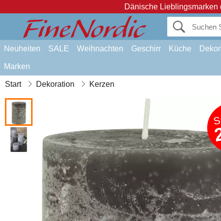
Dänische Lieblingsmarken 
Neuheiten
SALE
Weihnachten
Geschirr
Küche
Dekor
Marken
Start
Dekoration
Kerzen
S