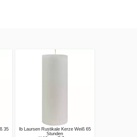
iß 35
Ib Laursen Rustikale Kerze Weiß 65
Stunden