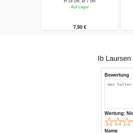
H 14 cm, Ø 7 cm
Auf Lager
7,90 €
Ib Laursen
Bewertung
Wertung:
Ni
Name