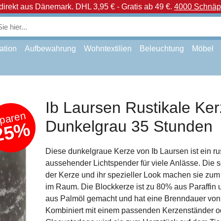
direkt aus Dänemark.
DHL 3,95 € - Gratis ab 49 €.
4000 Schnäpp
ation
Aufbewahrung
Wohntextilien
Beleuchtung
Möbel
Ib Laursen Rustikale Ke
paren
Dunkelgrau 35 Stunden
25%
Diese dunkelgraue Kerze von Ib Laursen ist ein rus
aussehender Lichtspender für viele Anlässe. Die 
der Kerze und ihr spezieller Look machen sie zum
im Raum. Die Blockkerze ist zu 80% aus Paraffin
aus Palmöl gemacht und hat eine Brenndauer von
Kombiniert mit einem passenden Kerzenständer od