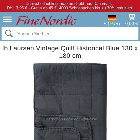
Dänische Lieblingsmarken direkt aus Dänemark.
DHL 3,95 € - Gratis ab 49 €.
4000 Schnäppchen bis zu 70% reduziert.
€ (EUR)
0,00 €
Ib Laursen Vintage Quilt Historical Blue 130 x
180 cm