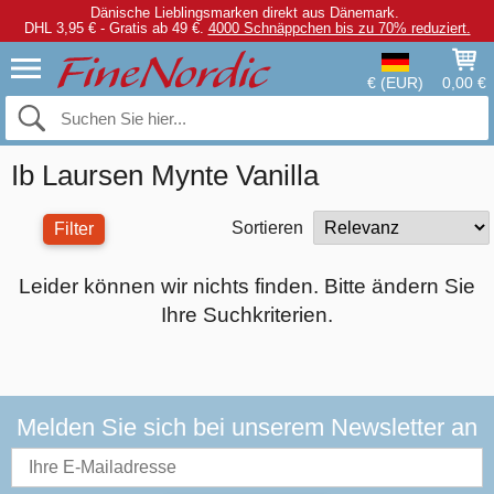
Dänische Lieblingsmarken direkt aus Dänemark.
DHL 3,95 € - Gratis ab 49 €.
4000 Schnäppchen bis zu 70% reduziert.
€ (EUR)
0,00 €
Ib Laursen Mynte Vanilla
Sortieren
Filter
Leider können wir nichts finden. Bitte ändern Sie
Ihre Suchkriterien.
Melden Sie sich bei unserem Newsletter an