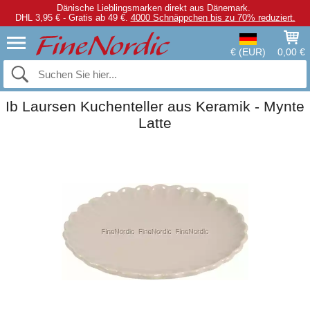
Dänische Lieblingsmarken direkt aus Dänemark.
DHL 3,95 € - Gratis ab 49 €.
4000 Schnäppchen bis zu 70% reduziert.
€ (EUR)
0,00 €
Ib Laursen Kuchenteller aus Keramik - Mynte
Latte