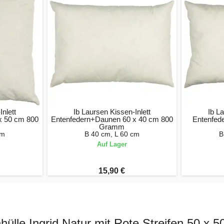
Inlett
Ib Laursen Kissen-Inlett
Ib La
x 50 cm 800
Entenfedern+Daunen 60 x 40 cm 800
Entenfed
Gramm
cm
B 40 cm, L 60 cm
B
Auf Lager
15,90 €
hülle Ingrid Natur mit Rote Streifen 50 x