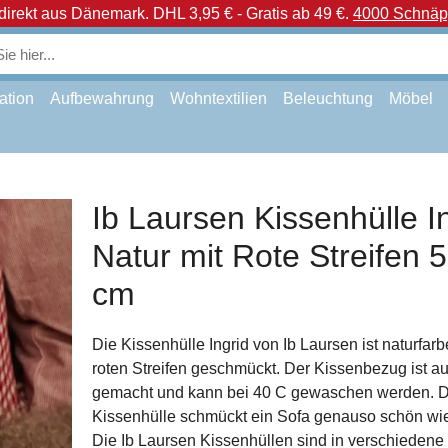
direkt aus Dänemark.
DHL 3,95 € - Gratis ab 49 €.
4000 Schnäpp
ation
Aufbewahrung
Wohntextilien
Beleuchtung
Möbel
Ib Laursen Kissenhülle I
Natur mit Rote Streifen 
cm
Die Kissenhülle Ingrid von Ib Laursen ist naturfar
roten Streifen geschmückt. Der Kissenbezug ist 
gemacht und kann bei 40 C gewaschen werden. D
Kissenhülle schmückt ein Sofa genauso schön wi
Die Ib Laursen Kissenhüllen sind in verschiedene