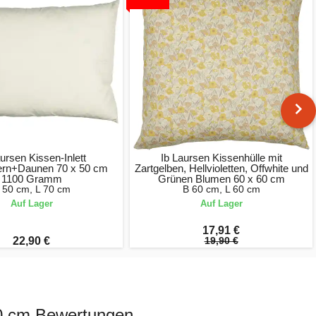
ursen Kissen-Inlett
Ib Laursen Kissenhülle mit
ern+Daunen 70 x 50 cm
Zartgelben, Hellvioletten, Offwhite und
1100 Gramm
Grünen Blumen 60 x 60 cm
 50 cm, L 70 cm
B 60 cm, L 60 cm
Auf Lager
Auf Lager
17,91 €
22,90 €
19,90 €
 50 cm Bewertungen