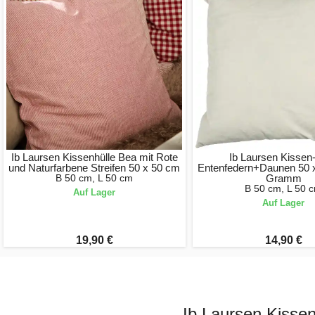
Ib Laursen Kissenhülle Bea mit Rote
Ib Laursen Kissen-
und Naturfarbene Streifen 50 x 50 cm
Entenfedern+Daunen 50 
B 50 cm, L 50 cm
Gramm
B 50 cm, L 50 
Auf Lager
Auf Lager
19,90 €
14,90 €
Ib Laursen Kissen