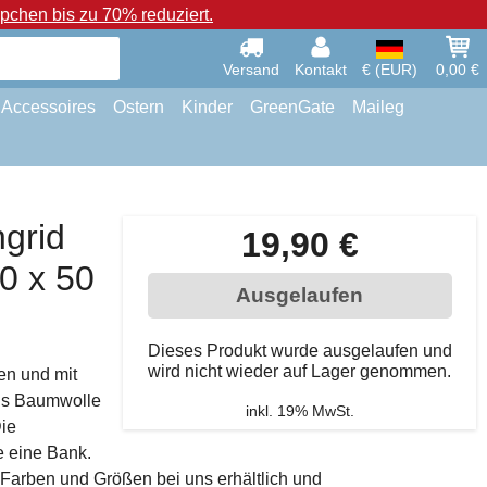
chen bis zu 70% reduziert.
Versand
Kontakt
€ (EUR)
0,00 €
Accessoires
Ostern
Kinder
GreenGate
Maileg
ngrid
19,90 €
50 x 50
Ausgelaufen
Dieses Produkt wurde ausgelaufen und
wird nicht wieder auf Lager genommen.
ben und mit
aus Baumwolle
inkl. 19% MwSt.
ie
e eine Bank.
 Farben und Größen bei uns erhältlich und