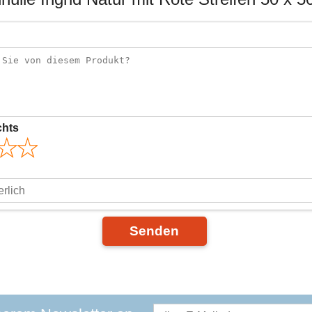
chts
Senden