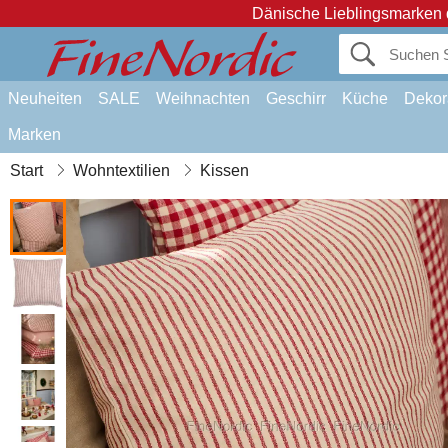
Dänische Lieblingsmarken 
Neuheiten
SALE
Weihnachten
Geschirr
Küche
Dekor
Marken
Start
Wohntextilien
Kissen