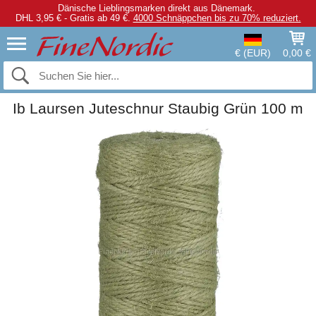
Dänische Lieblingsmarken direkt aus Dänemark.
DHL 3,95 € - Gratis ab 49 €.
4000 Schnäppchen bis zu 70% reduziert.
€ (EUR)
0,00 €
Ib Laursen Juteschnur Staubig Grün 100 m