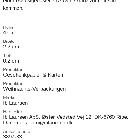
einem selbstgebastelten Adventskranz zum Einsatz
kommen.
Höhe
4 cm
Breite
2,2 cm
Tiefe
0,2 cm
Produktart
Geschenkpapier & Karten
Produktart
Weihnachts-Verpackungen
Marke
Ib Laursen
Hersteller
Ib Laursen ApS, Øster Vedsted Vej 12, DK-6760 Ribe,
Dänemark, info@iblaursen.dk
Artikelnummer
3897-33