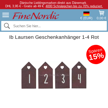
Dänische Lieblingsmarken direkt aus Dänemark.
DHL 3,95 € - Gratis ab 49 €.
4000 Schnäppchen bis zu 70% reduziert.
€ (EUR)
0,00 €
Ib Laursen Geschenkanhänger 1-4 Rot
Sparen
15%