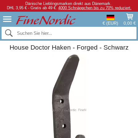
Dänische Lieblingsmarken direkt aus Dänemark.
DHL 3,95 € - Gratis ab 49 €.
4000 Schnäppchen bis zu 70% reduziert.
€ (EUR)
0,00 €
House Doctor Haken - Forged - Schwarz