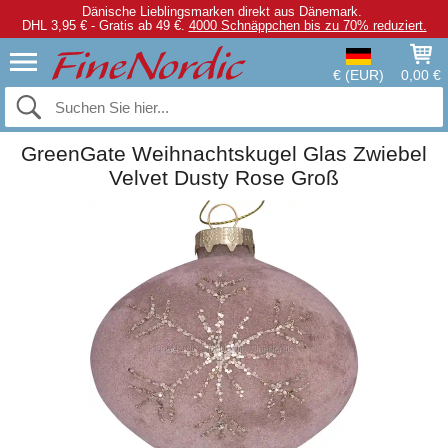
Dänische Lieblingsmarken direkt aus Dänemark.
DHL 3,95 € - Gratis ab 49 €.
4000 Schnäppchen bis zu 70% reduziert.
€ (EUR)
0,00 €
GreenGate Weihnachtskugel Glas Zwiebel
Velvet Dusty Rose Groß