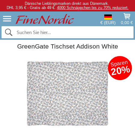
Dänische Lieblingsmarken direkt aus Dänemark.
DHL 3,95 € - Gratis ab 49 €.
4000 Schnäppchen bis zu 70% reduziert.
€ (EUR)
0,00 €
GreenGate Tischset Addison White
Sparen
20%