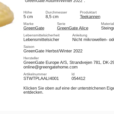
"GreenGate Autumn/Winter 2022".
Höhe
Durchmesser
Produktart
5 cm
8,5 cm
Teekannen
Marke
Serie
Material
GreenGate
GreenGate Alice
Steing
Lebensmittelsicherheit
Anleitung
Lebensmittelsicher
Nicht mikrowellen- od
Saison
GreenGate Herbst/Winter 2022
Hersteller
GreenGate Europe A/S, Strandvejen 781, DK-
online@greengatehome.com
Artikelnummer
Id
STWTPLAALI4001
054412
Klicken Sie oben auf eine der unterstrichenen Ei
entdecken.