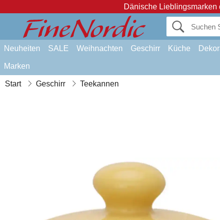
Dänische Lieblingsmarken 
Neuheiten
SALE
Weihnachten
Geschirr
Küche
Dekor
Marken
Start
Geschirr
Teekannen