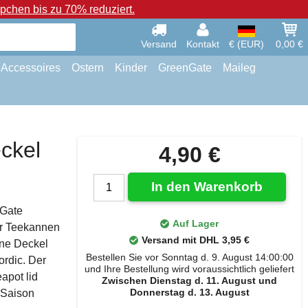
chen bis zu 70% reduziert.
Versand
Kontakt
€ (EUR)
0,00 €
Accessoires
Ostern
Kinder
GreenGate
Maileg
ckel
4,90 €
In den Warenkorb
nGate
Auf Lager
ür Teekannen
Versand mit DHL 3,95 €
nne Deckel
Bestellen Sie vor Sonntag d. 9. August 14:00:00
ordic. Der
und Ihre Bestellung wird voraussichtlich geliefert
apot lid
Zwischen Dienstag d. 11. August und
Donnerstag d. 13. August
 Saison