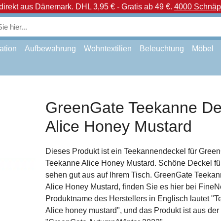
direkt aus Dänemark.
DHL 3,95 € - Gratis ab 49 €.
4000 Schnäpp
ation
Aufbewahrung
Wohntextilien
Beleuchtung
Möbel
GreenGate Teekanne De
Alice Honey Mustard
Dieses Produkt ist ein Teekannendeckel für Gree
Teekanne Alice Honey Mustard. Schöne Deckel f
sehen gut aus auf Ihrem Tisch. GreenGate Teeka
Alice Honey Mustard, finden Sie es hier bei FineN
Produktname des Herstellers in Englisch lautet "Te
Alice honey mustard", und das Produkt ist aus der