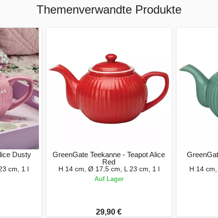
Themenverwandte Produkte
ice Dusty
GreenGate Teekanne - Teapot Alice
GreenGat
Red
23 cm, 1 l
H 14 cm, Ø 17,5 cm, L 23 cm, 1 l
H 14 cm, 
Auf Lager
29,90 €