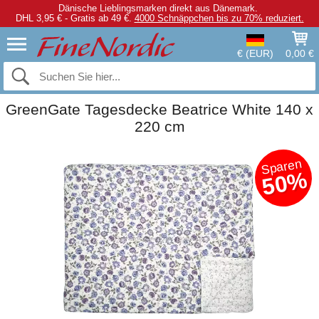
Dänische Lieblingsmarken direkt aus Dänemark.
DHL 3,95 € - Gratis ab 49 €.
4000 Schnäppchen bis zu 70% reduziert.
€ (EUR)
0,00 €
GreenGate Tagesdecke Beatrice White 140 x
220 cm
Sparen
50%