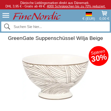
Dänische Lieblingsmarken direkt aus Dänemark.
DHL 3,95 € - Gratis ab 49 €.
4000 Schnäppchen bis zu 70% reduziert.
€ (EUR)
0,00 €
GreenGate Suppenschüssel Wilja Beige
Sparen
30%