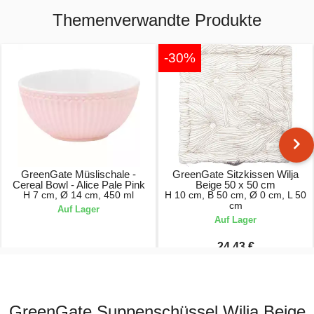
Themenverwandte Produkte
-30%
GreenGate Müslischale -
GreenGate Sitzkissen Wilja
Cereal Bowl - Alice Pale Pink
Beige 50 x 50 cm
H 7 cm, Ø 14 cm, 450 ml
H 10 cm, B 50 cm, Ø 0 cm, L 50
cm
Auf Lager
Auf Lager
24,43 €
12,90 €
34,90 €
GreenGate Suppenschüssel Wilja Beige