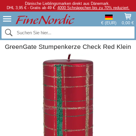
Dänische Lieblingsmarken direkt aus Dänemark.
DHL 3,95 € - Gratis ab 49 €.
4000 Schnäppchen bis zu 70% reduziert.
€ (EUR)
0,00 €
GreenGate Stumpenkerze Check Red Klein