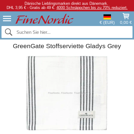
Dänische Lieblingsmarken direkt aus Dänemark.
DHL 3,95 € - Gratis ab 49 €.
4000 Schnäppchen bis zu 70% reduziert.
€ (EUR)
0,00 €
GreenGate Stoffserviette Gladys Grey