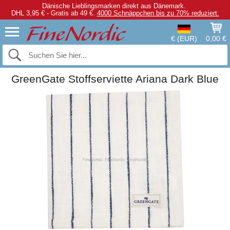
Dänische Lieblingsmarken direkt aus Dänemark.
DHL 3,95 € - Gratis ab 49 €.
4000 Schnäppchen bis zu 70% reduziert.
€ (EUR)
0,00 €
GreenGate Stoffserviette Ariana Dark Blue