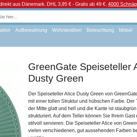
direkt aus Dänemark.
DHL 3,95 € - Gratis ab 49 €.
4000 Schnäpp
ation
Aufbewahrung
Wohntextilien
Beleuchtung
Möbel
GreenGate Speiseteller A
Dusty Green
Der Speiseteller Alice Dusty Green von GreenGat
mit einer tollen Struktur und hübschen Farbe. Der Te
der Mitte glatt und hell und die Kante ist staubgrü
strukturiert. Auf dem Teller können Sie Ihrem Gas
stilvoll servieren. Die Speiseteller Alice von Gree
vielen verschiedenen, gut aussehenden Farben be