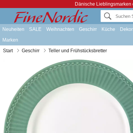
Dänische Lieblingsmarken 
Neuheiten
SALE
Weihnachten
Geschirr
Küche
Dekor
Marken
Start
Geschirr
Teller und Frühstücksbretter