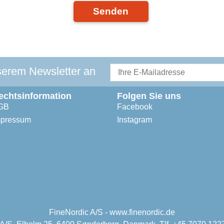
Senden
serem Newsletter an
echtsinformation
Folgen Sie uns
GB
Facebook
mpressum
Instagram
FineNordic A/S - www.finenordic.de