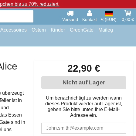
chen bis zu 70% reduziert.
Versand
Kontakt
€ (EUR)
0,00 €
Accessoires
Ostern
Kinder
GreenGate
Maileg
lice
22,90 €
Nicht auf Lager
e überzeugt
Um benachrichtigt zu werden wann
ller ist in
dieses Produkt wieder auf Lager ist,
n und
geben Sie bitte unten Ihre E-Mail-
t das Essen
Adresse ein.
nGate sind in
i uns