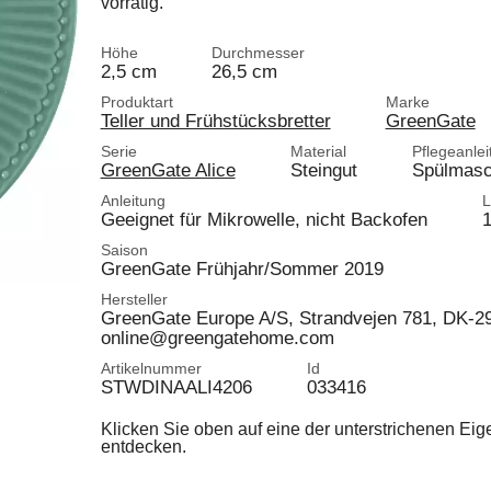
vorrätig.
Höhe
Durchmesser
2,5 cm
26,5 cm
Produktart
Marke
Teller und Frühstücksbretter
GreenGate
Serie
Material
Pflegeanlei
GreenGate Alice
Steingut
Spülmasc
Anleitung
L
Geeignet für Mikrowelle, nicht Backofen
1
Saison
GreenGate Frühjahr/Sommer 2019
Hersteller
GreenGate Europe A/S, Strandvejen 781, DK-
online@greengatehome.com
Artikelnummer
Id
STWDINAALI4206
033416
Klicken Sie oben auf eine der unterstrichenen Ei
entdecken.