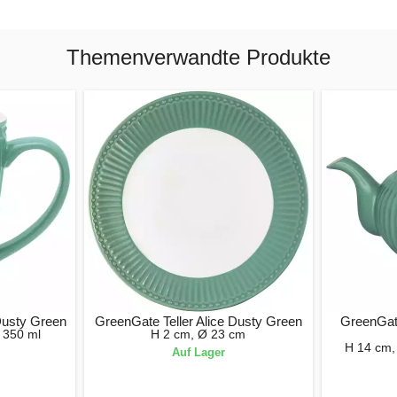
Themenverwandte Produkte
Dusty Green
GreenGate Teller Alice Dusty Green
GreenGat
 350 ml
H 2 cm, Ø 23 cm
H 14 cm, 
Auf Lager