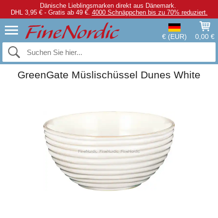
Dänische Lieblingsmarken direkt aus Dänemark.
DHL 3,95 € - Gratis ab 49 €.
4000 Schnäppchen bis zu 70% reduziert.
€ (EUR)
0,00 €
GreenGate Müslischüssel Dunes White