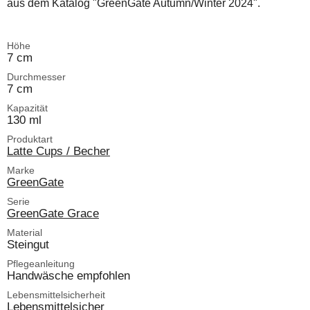
aus dem Katalog "GreenGate Autumn/Winter 2024".
Höhe
7 cm
Durchmesser
7 cm
Kapazität
130 ml
Produktart
Latte Cups / Becher
Marke
GreenGate
Serie
GreenGate Grace
Material
Steingut
Pflegeanleitung
Handwäsche empfohlen
Lebensmittelsicherheit
Lebensmittelsicher