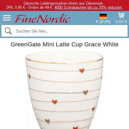
Dänische Lieblingsmarken direkt aus Dänemark.
DHL 3,95 € - Gratis ab 49 €.
4000 Schnäppchen bis zu 70% reduziert.
€ (EUR)
0,00 €
GreenGate Mini Latte Cup Grace White