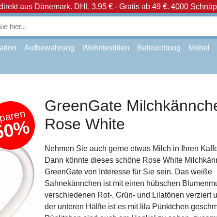
direkt aus Dänemark.
DHL 3,95 € - Gratis ab 49 €.
4000 Schnäpp
ation
Aufbewahrung
Wohntextilien
Beleuchtung
Möbel
GreenGate Milchkännch
paren
Rose White
50%
Nehmen Sie auch gerne etwas Milch in Ihren Kaff
Dann könnte dieses schöne Rose White Milchkän
GreenGate von Interesse für Sie sein. Das weiße
Sahnekännchen ist mit einen hübschen Blumenmu
verschiedenen Rot-, Grün- und Lilatönen verziert 
der unteren Hälfte ist es mit lila Pünktchen gesch