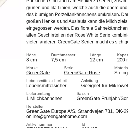
Pünktchen sind auch am Henkel zu sehen, zusam
grünen und lila Linien, welche auch die obere und
des blumigen Porzellankännchens umkreisen. Da
großen Henkels und Auslaufs kann die Milch ziels
eingegossen werden. Das florale Sahnekännchen 
allen Geschirrteilen der Rose White Serie kombi
vielen anderen GreenGate Serien macht es sich gu
Höhe
Durchmesser
Länge
Kapaz
8 cm
7,5 cm
12 cm
200 
Marke
Serie
Materia
GreenGate
GreenGate Rose
Steing
Lebensmittelsicherheit
Anleitung
Lebensmittelsicher
Geeignet für Mikrowel
Lieferumfang
Saison
1 Milchkännchen
GreenGate Frühjahr/S
Hersteller
GreenGate Europe A/S, Strandvejen 781, DK-
online@greengatehome.com
Artikelnummer
Id