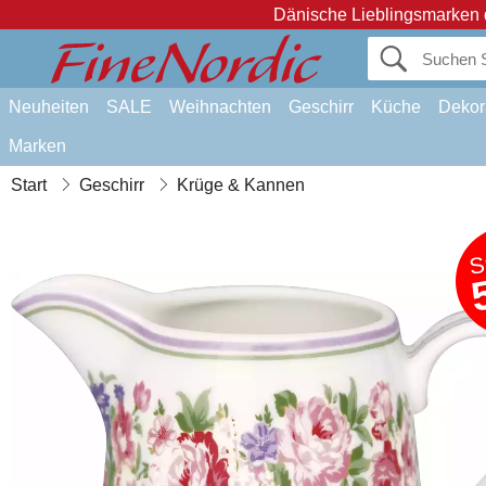
Dänische Lieblingsmarken 
Neuheiten
SALE
Weihnachten
Geschirr
Küche
Dekor
Marken
Start
Geschirr
Krüge & Kannen
S