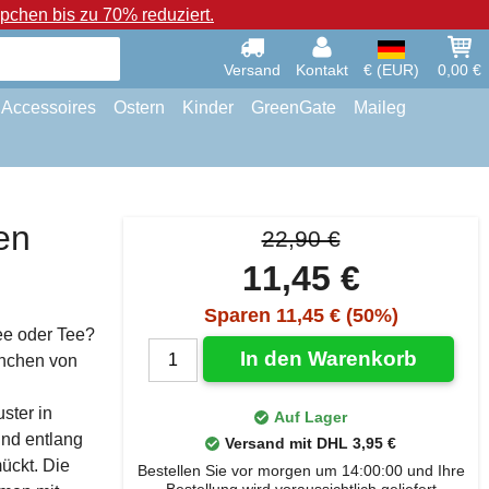
chen bis zu 70% reduziert.
Versand
Kontakt
€ (EUR)
0,00 €
Accessoires
Ostern
Kinder
GreenGate
Maileg
en
22,90 €
11,45 €
Sparen 11,45 € (50%)
ee oder Tee?
In den Warenkorb
nchen von
ster in
Auf Lager
und entlang
Versand mit DHL 3,95 €
mückt. Die
Bestellen Sie vor morgen um 14:00:00 und Ihre