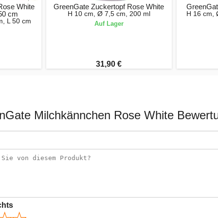
Rose White
GreenGate Zuckertopf Rose White
GreenGat
 50 cm
H 10 cm, Ø 7,5 cm, 200 ml
H 16 cm, Ø
m, L 50 cm
Auf Lager
31,90 €
nGate Milchkännchen Rose White Bewert
chts