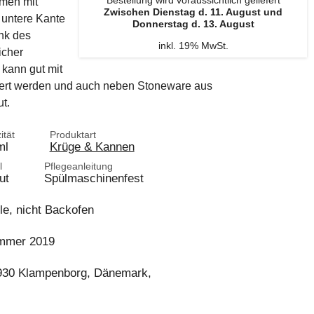
Bestellung wird voraussichtlich geliefert
men mit
Zwischen Dienstag d. 11. August und
 untere Kante
Donnerstag d. 13. August
nk des
inkl. 19% MwSt.
icher
kann gut mit
niert werden und auch neben Stoneware aus
t.
ität
Produktart
ml
Krüge & Kannen
l
Pflegeanleitung
ut
Spülmaschinenfest
le, nicht Backofen
ommer 2019
2930 Klampenborg, Dänemark,