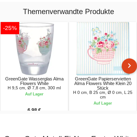
Themenverwandte Produkte
-25%
GreenGate Wasserglas Alma
GreenGate Papierservietten
Flowers White
Alma Flowers White Klein 20
H 9,5 cm, Ø 7,8 cm, 300 ml
Stück
H 0 cm, B 25 cm, Ø 0 cm, L 25
Auf Lager
cm
Auf Lager
6,98 €
9,30 €
4,90 €