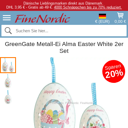
Dänische Lieblingsmarken direkt aus Dänemark.
DHL 3,95 € - Gratis ab 49 €.
4000 Schnäppchen bis zu 70% reduziert.
€ (EUR)
0,00 €
GreenGate Metall-Ei Alma Easter White 2er
Set
Sparen
20%