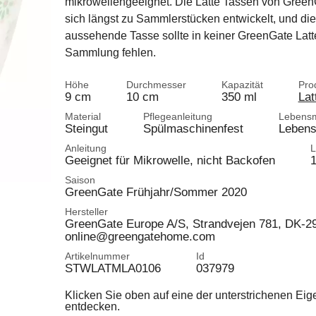
mikrowellengeeignet. Die Latte Tassen von Gree
sich längst zu Sammlerstücken entwickelt, und die
aussehende Tasse sollte in keiner GreenGate Lat
Sammlung fehlen.
Höhe
Durchmesser
Kapazität
Pro
9 cm
10 cm
350 ml
Lat
Material
Pflegeanleitung
Lebensmi
Steingut
Spülmaschinenfest
Lebens
Anleitung
L
Geeignet für Mikrowelle, nicht Backofen
1
Saison
GreenGate Frühjahr/Sommer 2020
Hersteller
GreenGate Europe A/S, Strandvejen 781, DK-
online@greengatehome.com
Artikelnummer
Id
STWLATMLA0106
037979
Klicken Sie oben auf eine der unterstrichenen Ei
entdecken.