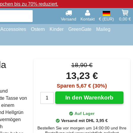
chen bis zu 70% reduziert.
Versand
Kontakt
€ (EUR)
0,00 €
Accessoires
Ostern
Kinder
GreenGate
Maileg
la
18,90 €
13,23 €
Sparen 5,67 € (30%)
 und
In den Warenkorb
tte Tasse von
t einem
nd Hellgrün
Auf Lager
svermögen
Versand mit DHL 3,95 €
ch
Bestellen Sie vor morgen um 14:00:00 und Ihre