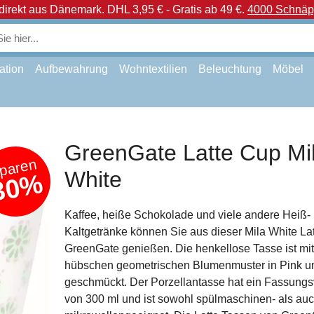
direkt aus Dänemark.
DHL 3,95 € - Gratis ab 49 €.
4000 Schnäpp
ation
Aufbewahrung
Wohntextilien
Beleuchtung
Möbel
GreenGate Latte Cup Mi
paren
White
30%
Kaffee, heiße Schokolade und viele andere Heiß-
Kaltgetränke können Sie aus dieser Mila White La
GreenGate genießen. Die henkellose Tasse ist mi
hübschen geometrischen Blumenmuster in Pink u
geschmückt. Der Porzellantasse hat ein Fassung
von 300 ml und ist sowohl spülmaschinen- als au