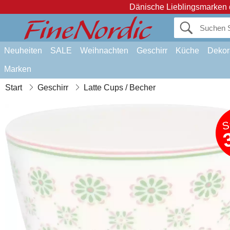
Dänische Lieblingsmarken 
Neuheiten
SALE
Weihnachten
Geschirr
Küche
Dekor
Marken
Start
Geschirr
Latte Cups / Becher
S