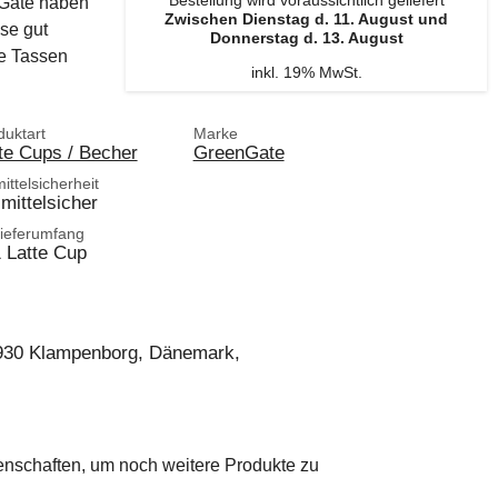
Bestellung wird voraussichtlich geliefert
nGate haben
Zwischen Dienstag d. 11. August und
se gut
Donnerstag d. 13. August
te Tassen
inkl. 19% MwSt.
duktart
Marke
te Cups / Becher
GreenGate
ttelsicherheit
mittelsicher
ieferumfang
 Latte Cup
2930 Klampenborg, Dänemark,
genschaften, um noch weitere Produkte zu