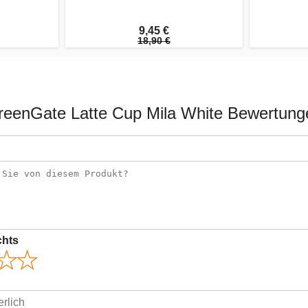
9,45 €
18,90 €
reenGate Latte Cup Mila White Bewertung
chts