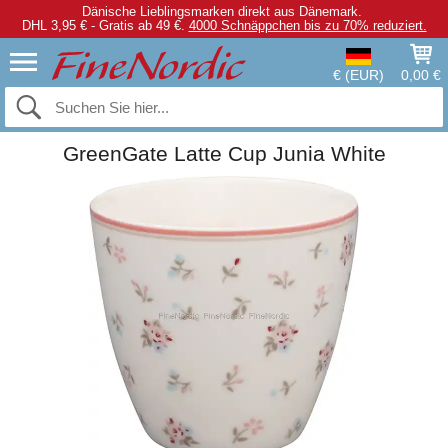
Dänische Lieblingsmarken direkt aus Dänemark.
DHL 3,95 € - Gratis ab 49 €.
4000 Schnäppchen bis zu 70% reduziert.
€ (EUR)
0,00 €
GreenGate Latte Cup Junia White