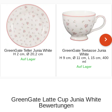
GreenGate Teller Junia White
GreenGate Teetasse Junia
H 2 cm, Ø 20,2 cm
White
H 9 cm, Ø 11 cm, L 15 cm, 400
Auf Lager
ml
Auf Lager
22,90 €
24,90 €
GreenGate Latte Cup Junia White
Bewertungen