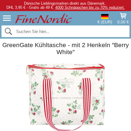
Dänische Lieblingsmarken direkt aus Dänemark.
DHL 3,95 € - Gratis ab 49 €.
4000 Schnäppchen bis zu 70% reduziert.
€ (EUR)
0,00 €
GreenGate Kühltasche - mit 2 Henkeln "Berry
White"