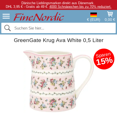
Dänische Lieblingsmarken direkt aus Dänemark.
DHL 3,95 € - Gratis ab 49 €.
4000 Schnäppchen bis zu 70% reduziert.
€ (EUR)
0,00 €
GreenGate Krug Ava White 0,5 Liter
Sparen
15%