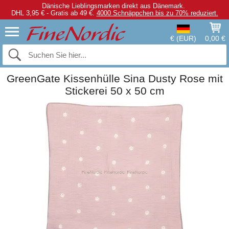
Dänische Lieblingsmarken direkt aus Dänemark.
DHL 3,95 € - Gratis ab 49 €.
4000 Schnäppchen bis zu 70% reduziert.
€ (EUR)
0,00 €
GreenGate Kissenhülle Sina Dusty Rose mit
Stickerei 50 x 50 cm