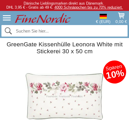
Dänische Lieblingsmarken direkt aus Dänemark.
DHL 3,95 € - Gratis ab 49 €.
4000 Schnäppchen bis zu 70% reduziert.
€ (EUR)
0,00 €
GreenGate Kissenhülle Leonora White mit
Stickerei 30 x 50 cm
Sparen
10%