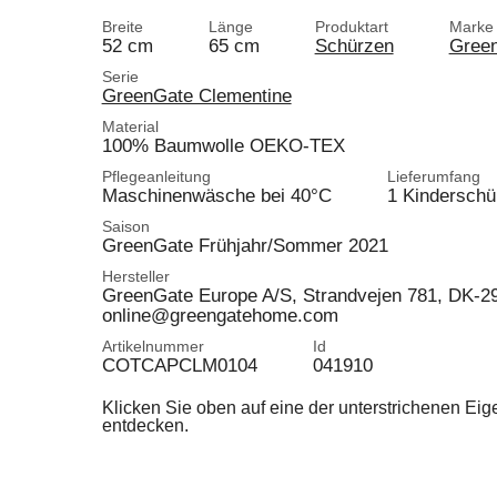
Breite
Länge
Produktart
Marke
52 cm
65 cm
Schürzen
Gree
Serie
GreenGate Clementine
Material
100% Baumwolle OEKO-TEX
Pflegeanleitung
Lieferumfang
Maschinenwäsche bei 40°C
1 Kinderschü
Saison
GreenGate Frühjahr/Sommer 2021
Hersteller
GreenGate Europe A/S, Strandvejen 781, DK-
online@greengatehome.com
Artikelnummer
Id
COTCAPCLM0104
041910
Klicken Sie oben auf eine der unterstrichenen Ei
entdecken.