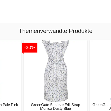
Themenverwandte Produkte
-30%
a Pale Pink
GreenGate Schürze Frill Strap
GreenGate 
cm
Monica Dusty Blue
B