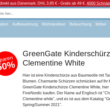
direkt aus Dänemark.
DHL 3,95 € - Gratis ab 49 €.
4000 Schnäpp
ation
Aufbewahrung
Wohntextilien
Beleuchtung
Möbel
GreenGate Kinderschür
paren
Clementine White
50%
Hier ist eine Kinderschürze aus Baumwolle mit T
Blumen. Charmante Schürzen schmücken auf Ihr 
GreenGate Kinderschürze Clementine White, hier 
FineNordic kaufen. Der Name auf Englisch ist "Ch
Clementine white", und es ist aus dem Katalog "
Spring/Summer 2021".