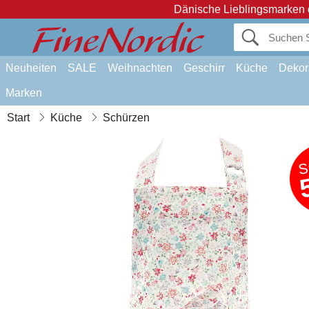
Dänische Lieblingsmarken 
Neuheiten
SALE
Weihnachten
Geschirr
Küche
Dekor
Marken
Start
Küche
Schürzen
S