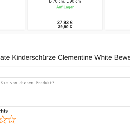
B 70 cm, L 90 cm
Auf Lager
27,93 €
39,90 €
te Kinderschürze Clementine White Bew
chts