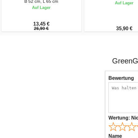
B 52 cm, L 65 cm
Auf Lager
Auf Lager
13,45 €
26,90 €
35,90 €
GreenGa
Bewertung
Wertung:
Ni
Name