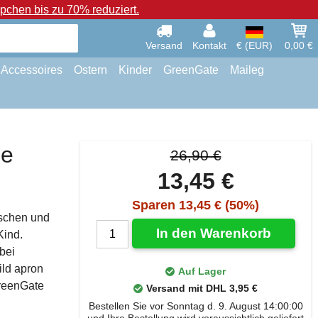
chen bis zu 70% reduziert.
Versand
Kontakt
€ (EUR)
0,00 €
Accessoires
Ostern
Kinder
GreenGate
Maileg
ze
26,90 €
13,45 €
Sparen 13,45 € (50%)
aschen und
In den Warenkorb
Kind.
bei
ild apron
Auf Lager
GreenGate
Versand mit DHL 3,95 €
Bestellen Sie vor Sonntag d. 9. August 14:00:00