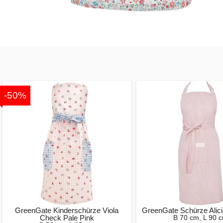
-50%
GreenGate Kinderschürze Viola
GreenGate Schürze Alici
Check Pale Pink
B 70 cm, L 90 